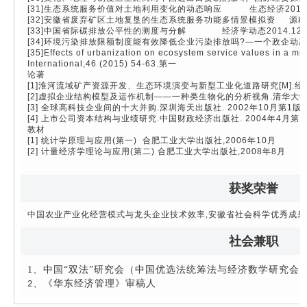
[31]生态系统服务价值对土地利用变化的动态响应 生态经济2014.
[32]安徽省废弃矿区土地复垦的生态系统服务功能多情景模拟资 源科学2
[33]中国省际碳排放公平性的测度与分解 经济学动态2014.1
[34]环境污染排放限额制度能有效降低企业污染排放吗?—一个政企动态博
[35]Effects of urbanization on ecosystem service values in a mi
International,46 (2015) 54-63.第一
论著
[1]淮河流域矿产资源开发、生态环境演变与新型工业化道路研究[M].经济
[2]虚拟企业结构模型及运作机制——一种类生物化的分析视角.清华大学出
[3] 全球高科技企业间的十大并购.深圳海天出版社. 2002年10月第1
[4] 上市公司资本结构与业绩研究.中国财政经济出版社. 2004年4月第
教材
[1] 统计学原理与应用(第一) 合肥工业大学出版社,2006年10月
[2] 计量经济学理论与应用(第二) 合肥工业大学出版社,2008年8月
获奖荣誉
中国农业产业化经营模式与龙头企业技术效率
,
安徽省社会科学优秀成果
社会兼职
1
、中国
“
双法
”
研究会（中国优选法统筹法与经济数学研究会
、《华东经济管理》审稿人
2