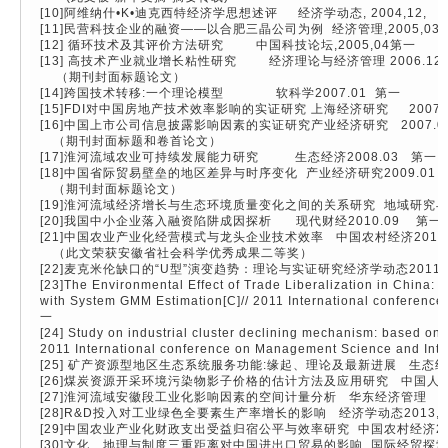
[10]阿维纳什•K•迪克西特经济学思想述评 经济学动态, 2004,12
[11]民营科技企业的融资——以合肥三晶公司为例 经济管理,2005,
[12] 循环技术及其评价方法研究 中国科技论坛,2005,04第一
[13] 高技术产业就业增长粘性研究 经济理论与经济管理 2006.12
（期刊封面标题论文）
[14]跨国技术转移:一个理论模型 软科学2007.01 第一
[15]FDI对中国房地产技术效率影响的实证研究 上海经济研究 2007.
[16]中国上市公司信息披露影响因素的实证研究产业经济研究 2007.0
（期刊封面标题和卷首论文）
[17]淮河流域农业可持续发展能力研究 生态经济2008.03 第一
[18]中国省际贸易壁垒的地区差异与时序变化 产业经济研究2009.01
（期刊封面标题论文）
[19]淮河流域经济增长与生态环境质量变化之间的关系研究 地域研究与开
[20]我国中小企业落入融资陷阱成因探析 现代财经2010.09 第一
[21]中国农业产业化经营模式与龙头企业技术效率 中国农村经济2010
（此文荣获安徽省社会科学优秀成果二等奖）
[22]麦克米伦缺口的“U型”演变趋势：理论与实证研究经济学动态2011.
[23]The Environmental Effect of Trade Liberalization in China:
with System GMM Estimation[C]// 2011 International conferen
一
[24] Study on industrial cluster declining mechanism: based on t
2011 International conference on Management Science and In
[25] 矿产资源型地区生态系统服务功能:缘起、理论及最新进展 生态经济2
[26]煤炭资源开采环境污染物影子价格的估计方法及应用研究 中国人口•
[27]淮河流域安徽段工业化影响因素的空间计量分析 华东经济管理 2
[28]R&D投入对工业绿色全要素生产率增长的影响 经济学动态2013,
[29]中国农业产业化财政支出受益归宿公平与效率研究 中国农村经济201
[30]文化、地理与制度三重距离对中国进出口贸易的影响 国际经贸探索