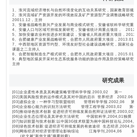
1、淮河流域经济增长与自然环境变化的互动关系研究，国家教育部规划项目，
2、淮河流域矿产资源开发的环境效应及矿产资源型产业调整战略研究，国
20011.12，主持
3、安徽省战略性新兴产业发展与商业模式研究，安徽省软科学研究重大项目，
4、安徽人口与区域可持续发展研究，安徽省统计局重点项目， 2012.01
5、加快安徽农业科技进步对策建议，安徽省人民政府重大项目，2012.01
6、合肥健康产业发展战略研究，合肥市人民政府重大项目，2013.01～2
7、中西部地区资源节约型、环境友好型社会建设战略研究，国家社会科学基金
课题之二主持人
8、合肥智能制造生产模式研究，合肥市人民政府重大项目，2015.01～2
9、典型地区煤炭开采对生态系统服务功能的胁迫作用及防控策略研究，国家自
主持
研究成果
[01]企业柔性本质及其构建策略管理科学学报.2003,02 第一
[02]美国风险投资的运作模式及其对中国的启示 世界经济 2002.06
[03]虚拟企业：一种学习型联盟组织 管理科学学报.2002,06 第
[04]企业核心能力的识别方法研究 管理工程学报.2003,02 
[05]推动绿色技术创新 促进经济可持续发展自然辩证法研究.2003,02
[06]企业生态位理论及其评价方法研究 中国软科学,2004,01独撰
[07]知识联盟与技术创新:以中国3G技术联盟为例中国科技论坛,2004
[08]绿色技术创新:促进经济可持续发展的有效途径 生态经济,2004,
[09]网络经济对经济管理理论影响综论 江海学刊,2004,06 第
(此文被“新华文摘”摘要转载)