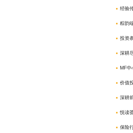
经验传
粽韵
投资
深耕
MF
价值
深耕
悦读荟
保险